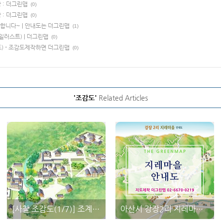
작 : 더그린맵
(0)
작 : 더그린맵
(0)
합니다~ | 안내도는 더그린맵
(1)
일러스트) | 더그린맵
(0)
) - 조감도제작하면 더그린맵
(0)
'조감도'
Related Articles
[사찰 조감도(1/7)] 조계종 대흥사 - 제작 : 더그린맵
아산시 강장2리 지레마을 안내도를 소개합니다~ | 안내도는 더그린맵