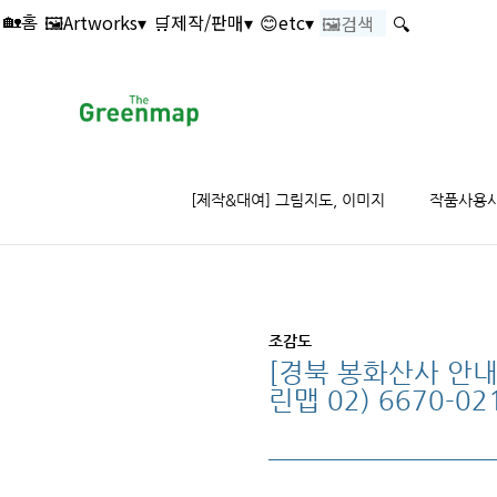
본문 바로가기
🖼️Artworks▾
🛒제작/판매▾
😊etc▾
🔍
🏡홈
[제작&대여] 그림지도, 이미지
작품사용
조감도
[경북 봉화산사 안내
린맵 02) 6670-02