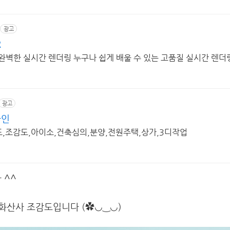
광고
R
, 완벽한 실시간 렌더링 누구나 쉽게 배울 수 있는 고품질 실시간 렌더
광고
자인
도,조감도,아이소,건축심의,분양,전원주택,상가,3디작업
 ^^
화산사 조감도입니다 (✿◡‿◡)