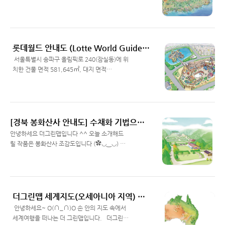
KOR이 사용된다. 대외적으로는 북한과의 구분
작은 도서로 구성되어 있으며，도 전체가 바다
Read More
을 위하여 'Republic of Korea'와 'South
로 둘러싸여 있다. 면적은 1,849.02km2이고，
Korea'를 병용한다. 국가별 리스트를 일람할 때
인구는 674,0（）1 명（2020년 11 월 기준）
는 편의상 K를 앞으로 따와서 'Korea,
이다. 행정구역은 2개 시와 2개 군으로 이루어져
Republic of' 또는 'Korea, South'로 적기도 한
있었으나，2006년 7월 1일에 제주특별자치도
롯데월드 안내도 (Lotte World Guide Map | Designed by The Greenmap)
다. ..
가 출범하면서 제주시와 서귀포시 등 2개의 행정
​ 서울특별시 송파구 올림픽로 240(잠실동)에 위
시와 7개 읍，5개 면，31개 행정동（62개 법
치한 건물 면적 581,645㎡, 대지 면적
정동），172개 행정리（134개 법정리）로 개
128,246㎡ 규모의 복합쇼핑몰. 더 넓은 의미로
Read More
편되었다. 도청은 제주특별자치도 제주시 연동
는 해당 단지 뿐만이 아니라 롯데그룹 본사가 입
에 있다. 제주도는 바다 속에서 화산분출활동이
주해있는 롯데월드타워와 롯데월드몰, 롯데월드
일어나 형성된 화산섬이다. 지금까지 알려진 바
아쿠아리움, 롯데워터파크도 포함된다. 1989년
로는 약 120만 년 전부터 2만 5000년 전까지 4
7월 12일에 실내 테마파크 롯데월드 어드벤처가
[경북 봉화산사 안내도] 수채화 기법으로 조감도 제작해드렸습니다(✿◡‿◡) - 더그린맵 02) 6670-0219
단계의 화산분출활동을 거쳐 현재와 같은 형태
정식으로 개장하고, 1990년 3월 24일 호수공원
안녕하세요 더그린맵입니다 ^^ 오늘 소개해드
가 만들어진..
매직아일랜드가 개장하면서 완전한 모습을 갖추
릴 작품은 봉화산사 조감도입니다 (✿◡‿◡) 봉
었다. 총 투자 비용은 6,500억원이며, 운영은 롯
화산사 안내도 설치용 작업으로 간단 명료하게
Read More
데그룹의 계열사인 호텔롯데의 월드사업부에서
작업했습니다~ 산사가 산 속에 둘러 싸여 있는
하고 있다. 서울 지하철 2호선 및 8호선 잠실역
느낌을 살리고자했습니다. 감사합니다 ^^
과 지하통로로 연결되어 있으며, 3번 출구 및 4
번 출구를 통해서도 지상으로 접근이 가능하다. ​ ​
더그린맵 세계지도(오세아니아 지역) & 호주 해안풍경 콜라보 영상 :)
서용철 〈롯데월드 안내도〉 2015 포토샵..
​ 안녕하세요~ O(∩_∩)O 손 안의 지도 속에서
세계여행을 떠나는 더 그린맵입니다. ​​ ​ 더그린맵