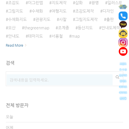
조감도
더그린맵
지도제작
삽화
광명
일러스트
그림지도
수채화
여행지도
조감도제작
디자인
수채화지도
관광지도
사찰
그림지도제작
출판
오산
thegreenmap
조계종
등산지도
안내도제작
안내도
테마지도
서용철
map
Read More
검색
전체 방문자
오늘
어제