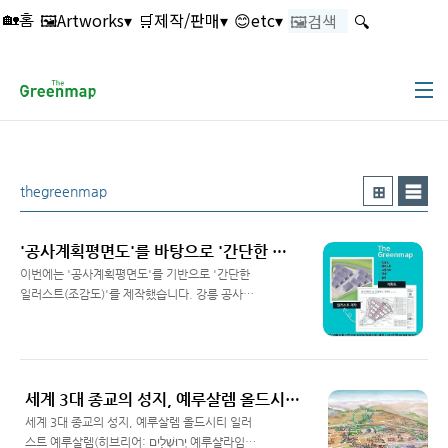
본문 바로가기
🖼️Artworks▾
🛒제작/판매▾
😊etc▾
🔍
🏡홈
thegreenmap
'공사계획평면도'를 바탕으로 '간단한 일러스트(조감도)' 제작해드렸습니다!
이번에는 '공사계획평면도'를 기반으로 '간단한
일러스트(조감도)'를 제작했습니다. 강릉 공사계
획도 및 피해방지 계획도 일러스트 (조감도) 강
Read More
릉시 성산면에서 진행한 공사이며, 간단한 일러
스트(조감도) 제작을 의뢰 받아서 제작했습니다.
세계 3대 종교의 성지, 예루살렘 올드시티 일러스트 (Jerusalem Old City Illustration | Designed by The Greenmap)
세계 3대 종교의 성지, 예루살렘 올드시티 일러
스트 예루살렘(히브리어: יְרוּשָׁלַיִם 예루샬라임,