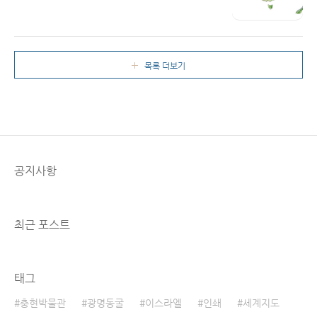
오세아니아(호주, 뉴질랜드 등) 지역 호주 해안
Read More
절경 & 더 그린맵 세계지도(오세아니아 지역) 콜
라보영상 | 더그린맵 지도제작 02-6670-0219 ​
이상 오세아니아 제작 지도 소개입니다~ ​ ​
목록 더보기
공지사항
최근 포스트
태그
충현박물관
광명동굴
이스라엘
인쇄
세계지도