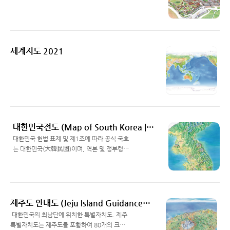
아랍어: القدس 알쿠드스, 영어: Jerusalem)은
Read More
예로부터 종교 분쟁에서 불씨가 되어온 중동에
있는 도시다. 예루살렘은 이스라엘 중심부의 지
중해 연안 평야와 요르단 강에서 이어지는 그레
이트 리프트 밸리 사이에 자리하고 있으며 3대
세계지도 2021
아브라함 계통의 종교인 기독교, 유대교, 이슬람
교의 성지이다. 이스라엘과 팔레스타인 사이의
분쟁에서 적지 않은 문제점을 낳고 있으며 도시
Read More
가 행정상 동과 서로 나뉘어 있는 상태이다. 이스
라엘의 경우 이를 수도로 삼고 있으나, 국제 사회
상 인정하지 않고 텔아비브를 사실상 수도로 삼
았다. 고대 성벽으로 둘러싸인 올드 시티에는 통
대한민국전도 (Map of South Korea | Designed by The Greenmap)
곡의 벽，이슬람교 사원인 바위 사원，4세..
대한민국 헌법 표제 및 제1조에 따라 공식 국호
는 대한민국(大韓民國)이며, 역본 및 정부령에
따라 정식 영문으로는 Republic of Korea라 한
Read More
다. 1950년 국무원고시 제7호 「국호 및 일부
지방명과 지도색에 관한 건」에 따라 약칭은 대
한(大韓) 및 한국(韓國)으로 정해져 있으며 '조
선(朝鮮)'은 북한과 확연히 구별하기 위해 대한
제주도 안내도 (Jeju Island Guidance Map | Designed by The Greenmap)
민국의 약칭으로 허용되지 않는다. 영문 약칭 및
​ 대한민국의 최남단에 위치한 특별자치도. 제주
통칭으로는 Korea를 쓰며, 국가 코드로는 KR,
특별자치도는 제주도를 포함하여 80개의 크고