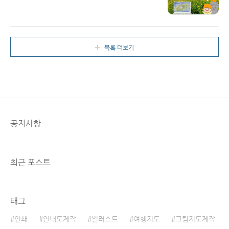
살까지 담아낸 예술 작품. 직접 발로 뛰며 기록한
Read More
을 해보신 적 있나요? 사실, 지도는 단순한 종이
100% 수작업 '더그린맵 제주 일러스트 지도'의
가 아닙니다. 그 공간의 주인이 세상을 바라보는
압도적 디테일과 인테리어 활용법을 소개합니
'시각의 깊이'를 상징하죠.더그린맵은 지난 20
다. 지금 당신의 공간에 제주를 선물할 기회를 놓
년간 그림지도와 관광지도를 제작하며 깨달았습
치지 마세요! 😊 제주도는 우리에게 단순한 여행
목록 더보기
니다. 좋은 지도는 눈이 편안해야 하고, 지형의
지 그 이상의 의미를 갖습니다. 누군가에게는 지
역동성이..
친 일상을 달래주는 안식처이고, 누군가에게는
평생 잊지 못할 추억의 장소죠. 하지만 여행에서
돌아온 뒤 그 벅찬 감동을 온전히 간직하기란 쉽
지 않습니다.그래서 저는 붓을 들었습니다. 디지
털의 차가운 선이 아니라, 사람의 온기가 담긴 수
채화로 제주의 구석구석을 남기고 싶었거든요.
공지사항
오늘은 제가 오랜 시간 공들여 완성한 '제주도 일
러스..
최근 포스트
태그
인쇄
안내도제작
일러스트
여행지도
그림지도제작