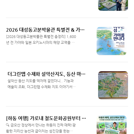
을 테마별 색상으로 분리해 처음 온 사람도 1초
산업단지의 완공된 모습을 그려보셨나요? 하늘
Read More
만에 목적지를 찾습니다.무한한 활용도
을 나는 UAM 버티포트와 KAI 회전익 비행센터
(OSMU): 잘 만들어진 디지털 원본 하나로 대형
가 조화를 이룬 2030년 진주의 미래를 20년 경
입간판, 리플릿, 웹사이트, 행사용 키오스크까지
력의 조감도 전문가 더그린맵의 상상 조감도로
모두 해결할 수 있습니다.규모가 큰 연수원이나
확인해 보세요. - 서용철 대표 -안녕하십니까 :D
2026 대성동고분박물관 특별전 & 가야문화축제 당일치기 코스 추천: 대성동고분 특별전부터 김해 주변 명소까지 '신이 머무는 섬, 가야를 만나다'
대학교 캠퍼스, 혹은 자연 속에 자리 잡은 리조트
지방자치단체 및 공공기관의 미래 청사진을 그
[2026 대성동고분박물관 특별전 총정리] 1,600
에 처음 방문했을..
리는 그림지도·조감도 전문 제작사 더그린맵 서
년 전 가야와 일본 오키노시마의 해양 교역을 증
용철 대표입니다. 따딱한 설계 도면만으로는 짐
명하는 세계유산 유물 200여 점이 한자리에 모
Read More
작하기 어려운 10년 후의 도시 공간, 어떻게 소
입니다. 전시 핵심 정보부터 주차 꿀팁, 당일치
통하고 계신가요? 오늘은 대한민국 우주항공산
기 코스까지 관람 전 필수 정보를 확인해 보세
업의 거점이 될 경남 진주시 정촌면 일대의 상상
요! - 더그린맵 | 서용철 대표 - 안녕하세요! 20
조감도 제작 사례를 소개하며, 미래 공간의 가치
년 이상 그림지도를 그리면서, 여행과 유튜버 활
더그린맵 수채화 설악산지도, 등산 마니아의 거실 액자가 되다 "기능 + 예술"
를 시각적으로 전달하는 방법을 공유하고자 합
동을 하고 있는 더그린맵 서용철 대표입니다 :D
설악산 등산 지도를 액자에 걸었더니.. 기능과
니다. 진주 미래 첨..
오늘은 역사 팬들과 여행객들이 손꼽아 기다려
예술의 조화, 더그린맵 수채화 지도 이야기서랍
온 특별한 소식을 전해드리고자 합니다.완연한
속에 잠들어 있던 등산 지도가 거실의 근사한 갤
Read More
봄기운과 함께 가야의 바닷길이 1,600년 만에
러리 작품으로 변신했습니다. 20년 지도 제작 전
다시 열립니다. 「신이 머무는 섬, 가야를 만나
문 기업 '더그린맵'의 실제 고객 활용 사례를 통
다」는 두 곳의 유네스코 세계유산, 한국의 '가
해 수채화 그림지도의 특별한 가치를 만나보세
야고분군'과 일본의 '오키노시마'가 국내 최초로
요. 안녕하세요, 20년 동안 전국 국립공원의 길
[하동 여행] 가로내 철도문화공원부터 화개장터까지, 금오산 진교전망대 안내지도로 보는 여행 필수 코스 (더그린맵)
만나는 역사적인 기획전입니다. 이 글 하나면 전
을 그려온 더그린맵 대표 서용철입니다.얼마 전
🔍 금오산 정상에서 만나는 하동의 진짜 매력!광
시의..
저희 카카오톡 문의로 도착한 사진 한 장이 제 마
활한 지리산 능선과 굽이치는 섬진강을 한눈에