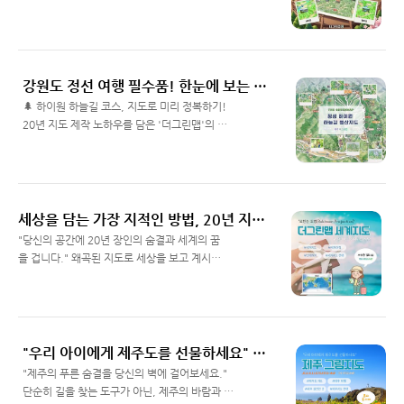
음에 깊은 울림을 주었습니다. 지도가 그저 길을
담은 하동 금오산 진교전망대 조망도. 더그린맵
Read More
찾는 도구를 넘어 누군가의 소중한 공간을 채우
의 정교한 스케치부터 채색, 그리고 안내판 속 숨
는 훌륭한 인테리어 소품이 될 수 있음을 증명한
겨진 하동의 아름다운 명소 10곳을 지금 확인하
순간이었죠. 오늘은 고객님께서 직접 만들어주
고 완벽한 여행 계획을 세워보세요. 안녕하세요,
신 감동적인 이야기와 함께, 저희 수채화 지도가
자연과 공간을 아름다운 지도로 이어주는 더그
강원도 정선 여행 필수품! 한눈에 보는 하이원 하늘길 등산지도 (운탄고도 포함)
가진 남다른 가치를 나누어보려 합니다. 😊 🖼️
린맵입니다! 😊 탁 트인 산 정상에 서면 가슴이
🌲 하이원 하늘길 코스, 지도로 미리 정복하기!
어느 ..
뻥 뚫리는 쾌감을 느끼면서도, 눈앞에 펼쳐진 수
20년 지도 제작 노하우를 담은 '더그린맵'의 입
많은 봉우리와 마을들을 보며 "저긴 대체 어디일
체 조감도로 복잡한 트레킹 코스를 한 장에 담았
Read More
까?" 하고 궁금해진 적 많으시죠? 경남 하동의
습니다. 길 찾기는 쉬워지고 풍경은 더 깊어집니
명산, 금오산(해발 849m) 정상의 진교전망대는
다. 안녕하세요, 지도를 그리는 예술가 더그린맵
그런 여행객들의 호기심을 완벽하게 채워주는
입니다! 😊 강원도 정선의 백두대간 능선을 따라
최고의 뷰포인트입니다. 오늘은 저희 더그린맵
걷는 '하이원 하늘길'은 트레커들 사이에서 이미
세상을 담는 가장 지적인 방법, 20년 지도 명가의 '더그린맵'의 로빈슨 도법 입체 세계지도
이 심혈을 기울여 제작한 금오산 진교전망대 파
정평이 나 있는 코스죠. 하지만 막상 현장에 가면
"당신의 공간에 20년 장인의 숨결과 세계의 꿈
노라마 안내지도..
곤돌라 위치, 호텔과의 거리, 각 코스의 난이도
을 겁니다." 왜곡된 지도로 세상을 보고 계시진
가 한눈에 들어오지 않아 고민하셨던 분들이 많
않나요? 20년 지도 제작 외길, 더그린맵이 제안
Read More
을 거예요. 단순히 길을 표시하는 것을 넘어, 산
하는 가장 정직하고 아름다운 더그린맵 세계전
의 숨결과 건물의 배치까지 입체적으로 구현한
도. 인테리어의 격을 높이고 아이의 시야를 넓혀
이번 하이원 하늘길 등산지도는 그런 갈증을 해
줄 단 하나의 명작을 만나보세요. 안녕하세요!
결하기 위해 제작되었습니다. 스키 슬로프를 중
세상을 가장 아름답고 정확하게 기록하는 더그
"우리 아이에게 제주도를 선물하세요" - 직접 발로 뛰어 만든 100% 수채화 일러스트 지도 제작 판매합니다 (제작 : 더그린맵)
심으로 둥글게 이어지는 코스를 지금 확인해보
린맵(The Greenmap)입니다. 😊혹시 거실 벽
"제주의 푸른 숨결을 당신의 벽에 걸어보세요."
세요. ..
면이 왠지 모르게 허전하게 느껴지거나, 우리 아
단순히 길을 찾는 도구가 아닌, 제주의 바람과 햇
이에게 '더 넓은 세상'을 선물하고 싶다는 생각