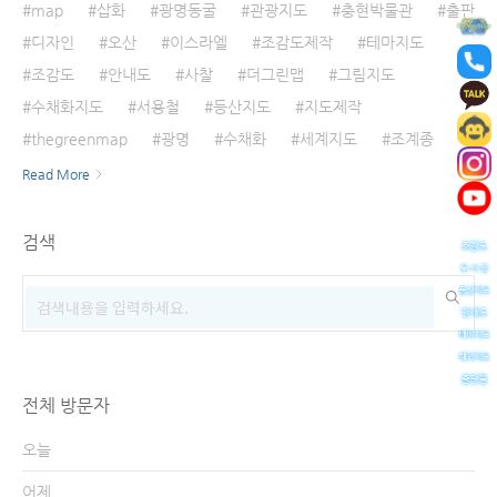
map
삽화
광명동굴
관광지도
충현박물관
출판
디자인
오산
이스라엘
조감도제작
테마지도
조감도
안내도
사찰
더그린맵
그림지도
수채화지도
서용철
등산지도
지도제작
thegreenmap
광명
수채화
세계지도
조계종
Read More
검색
전체 방문자
오늘
어제