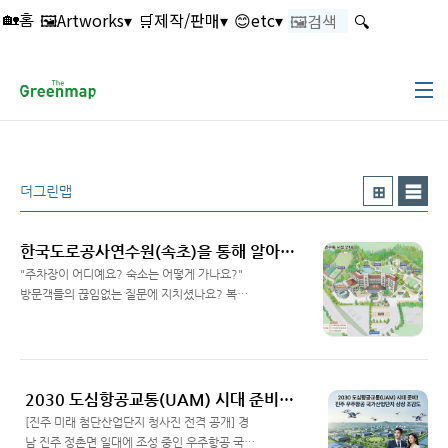
본문 바로가기
🖼️Artworks▾
🛒제작/판매▾
😊etc▾
🔍
🏡홈
더그린맵
한국도로공사연수원(속초)을 통해 알아보는 더그린맵의 3D 시설 조감도 제작기
"주차장이 어디예요? 숙소는 어떻게 가나요?"
방문객들의 끊임없는 질문에 지치셨나요? 복잡
한 시설을 한 장의 예술적인 '그림지도'로 정리
Read More
하여 안내의 품격을 높이는 방법을 지금 바로 확
인해 보세요!📌 그림지도(조감도)가 가져오는 3
가지 변화사각지대 해소: 항공 사진에서는 큰 나
무나 건물에 가려 안 보이던 뒤편 산책로까지 모
2030 도심항공교통(UAM) 시대 준비! 진주 우주항공 국가산업단지 상상 조감도 - 제작 더그린맵
두 위로 끌어올려 한눈에 보여줍니다.직관적인
[진주 미래 첨단산업단지 청사진 전격 공개] 경
정보 설계: 복잡한 주차장, 체육시설, 휴식 공간
남 진주 정촌면 일대에 조성 중인 우주항공 국가