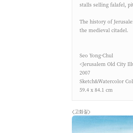
stalls selling falafel, p
The history of Jerusal
the medieval citadel.
Seo Yong-Chul
<Jerusalem Old City Ill
2007
Sketch&Watercolor Col
59.4 x 84.1 cm
<고화질>