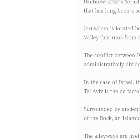
(Hebrew: יְרוּשָׁלַיִם Yerushalaim; Arabic: القدس al-Quds; English: Jerusalem) is a city in the Middle East
that has long been a so
Jerusalem is located b
Valley that runs from 
The conflict between I
administratively divid
In the case of Israel, 
Tel Aviv is the de facto
Surrounded by ancient 
of the Rock, an Islami
The alleyways are live