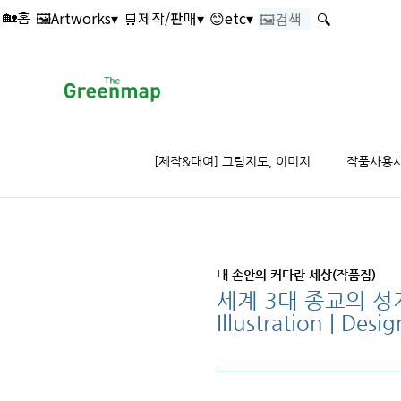
본문 바로가기
🖼️Artworks▾
🛒제작/판매▾
😊etc▾
🔍
🏡홈
[제작&대여] 그림지도, 이미지
작품사용
내 손안의 커다란 세상(작품집)
세계 3대 종교의 성지,
Illustration | De