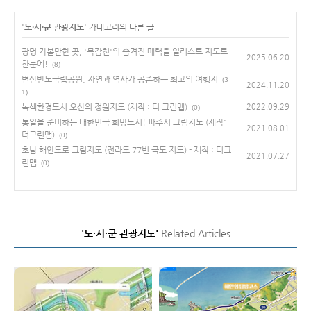
'
도·시·군 관광지도
' 카테고리의 다른 글
광명 가볼만한 곳, '목감천'의 숨겨진 매력을 일러스트 지도로
2025.06.20
한눈에!
(8)
변산반도국립공원, 자연과 역사가 공존하는 최고의 여행지
(3
2024.11.20
1)
녹색환경도시 오산의 정원지도 (제작 : 더 그린맵)
2022.09.29
(0)
통일을 준비하는 대한민국 희망도시! 파주시 그림지도 (제작:
2021.08.01
더그린맵)
(0)
호남 해안도로 그림지도 (전라도 77번 국도 지도) - 제작 : 더그
2021.07.27
린맵
(0)
'도·시·군 관광지도'
Related Articles