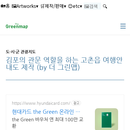
본문 바로가기
🖼️Artworks▾
🛒제작/판매▾
😊etc▾
🔍
🏡홈
도·시·군 관광지도
김포의 관문 역할을 하는 고촌읍 여행안
내도 제작 (by 더 그린맵)
https://www.hyundaicard.com/
광고
현대카드 the Green 온라인 간
편 신청
the Green 바우처 연 최대 100만 교
환