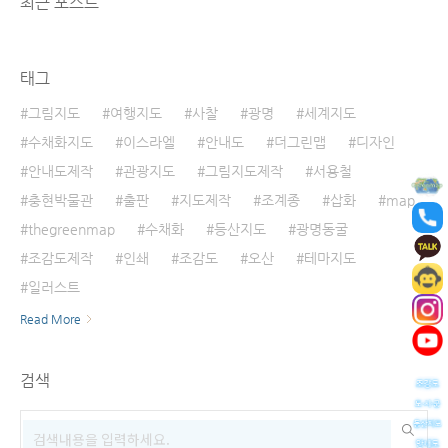
최근 포스트
태그
그림지도
여행지도
사찰
광명
세계지도
수채화지도
이스라엘
안내도
더그린맵
디자인
안내도제작
관광지도
그림지도제작
서용철
충현박물관
출판
지도제작
조계종
삽화
map
thegreenmap
수채화
등산지도
광명동굴
조감도제작
인쇄
조감도
오산
테마지도
일러스트
Read More
검색