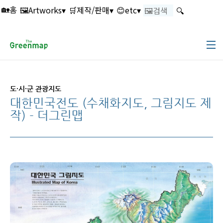
본문 바로가기
🖼️Artworks▾
🛒제작/판매▾
😊etc▾
🔍
🏡홈
도·시·군 관광지도
대한민국전도 (수채화지도, 그림지도 제
작) - 더그린맵