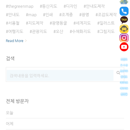
thegreenmap
등산지도
디자인
안내도제작
안내도
map
인쇄
조계종
광명
조감도제작
서용철
지도제작
광명동굴
세계지도
일러스트
여행지도
관광지도
오산
수채화지도
그림지도
Read More
검색
전체 방문자
오늘
어제