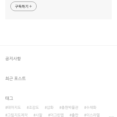
구독하기
공지사항
최근 포스트
태그
테마지도
조감도
삽화
충현박물관
수채화
그림지도제작
사찰
더그린맵
출판
이스라엘