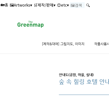
본문 바로가기
🖼️Artworks▾
🛒제작/판매▾
😊etc▾
🔍
🏡홈
[제작&대여] 그림지도, 이미지
작품사용
안내도(공원, 마을, 실내)
숲 속 힐링 호텔 안내