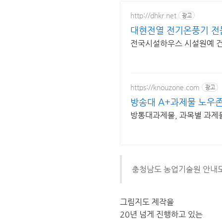
http://dhkr.net
광고
대현전열 전기온풍기 전
전국시설하우스 시설원예 건조
https://knouzone.com
광고
방송대 A+과제물 노우
방통대과제물, 과목별 과제
충청남도 농업기술원 안내
그림지도 제작을
20년 넘게 진행하고 있는