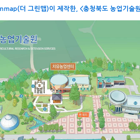
reenmap(더 그린맵)이 제작한, <충청북도 농업기술