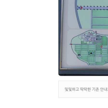
및및하고 딱딱한 기존 안내