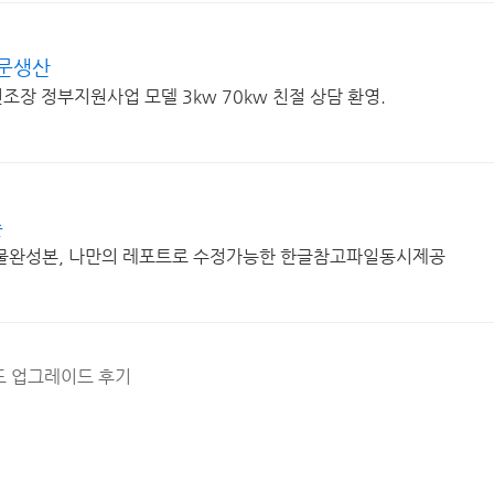
문생산
장 정부지원사업 모델 3kw 70kw 친절 상담 환영.
존
물완성본, 나만의 레포트로 수정가능한 한글참고파일동시제공
도 업그레이드 후기