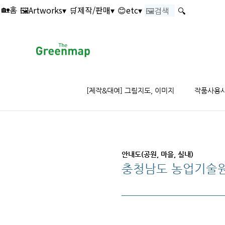
본문 바로가기
🖼️Artworks▾
🛒제작/판매▾
😊etc▾
🔍
🏡홈
[제작&대여] 그림지도, 이미지
작품사용
안내도(공원, 마을, 실내)
충청남도 농업기술원