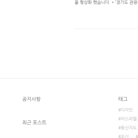
을 형상화 했습니다. * ’경기도 관
트폴리오로만 사용합니다.
Read More
공지사항
태그
디자인
이스라엘
최근 포스트
등산지도
오산