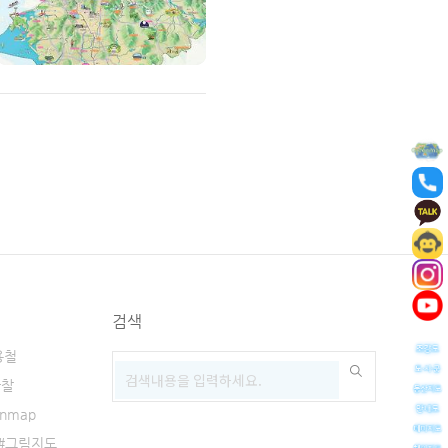
검색
용철
사찰
enmap
그림지도