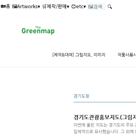
본문 바로가기
🖼️Artworks▾
🛒제작/판매▾
😊etc▾
🔍
🏡홈
[제작&대여] 그림지도, 이미지
작품사용
경기도청
경기도관광홍보지도(그림지도
이번에 올린 지도는 경기도의 주요
입체적으로 묘사했습니다. 그 외에 