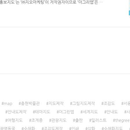
광홍보지도'는 ‘㈜지오마케팅’이 저작권자이므로 ‘더그리맵’은 포
map
충현박물관
지도제작
그림지도제작
조감도
서
안내도제작
테마지도
더그린맵
세계지도
안내도
여행지도
조계종
관광지도
출판
일러스트
thegre
광명동굴
수채화
조감도제작
인쇄
삽화
수채화지도