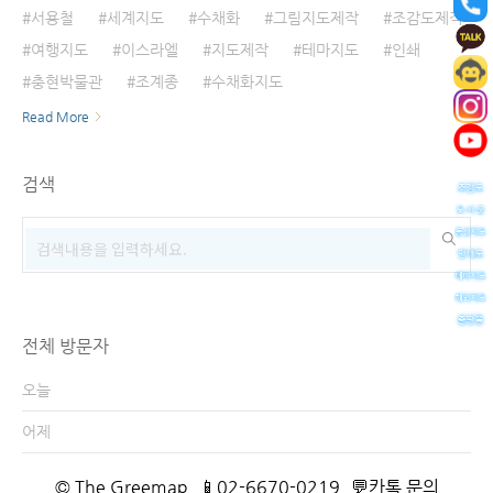
서용철
세계지도
수채화
그림지도제작
조감도제작
여행지도
이스라엘
지도제작
테마지도
인쇄
충현박물관
조계종
수채화지도
Read More
검색
전체 방문자
오늘
어제
© The Greemap
📱02-6670-0219
💬카톡 문의