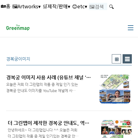
본문 바로가기
🖼️Artworks▾
🛒제작/판매▾
😊etc▾
🔍
🏡홈
경복궁이미지
경복궁 이미지 사용 사례 (유튜브 채널 '경다별 Shining History' )
오늘은 저희 더 그린맵의 작품 중 제일 인기 있는
경복궁 안내도 이미지를 YouTube 채널에 사용
한 사례를 소개해드리겠습니다. ​ YouYube
Read More
Creator님은 한국 곳곳, 그리고 빛나는 한국 문
화재를 여행을 주제로 채널을 운영하신다고 하
시네요^^ 유뷰브 채널
https://www.youtube.com/@K_dabyul 경
더 그린맵이 제작한 경복궁 안내도, 역사 교육 유튜브 이미지 사용 사례입니다.
다별 Shining History 한국 곳곳, 그리고 빛나는
안녕하세요~ 더 그린맵입니다 ^^ ​오늘은 저희
한국 문화재를 여행합니다🤍 I travel all over
더 그린맵의 작품 중 제일 인기있는 경복궁 안내