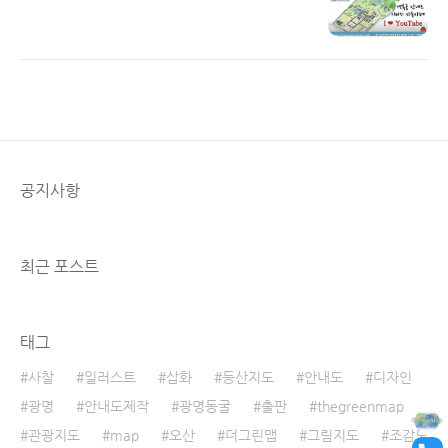
Korea and the shining Korean cultural
도 이미지를 일본에서 사극으로 역사 교육을 하
Read More
properties. e-mail : k.dabyul@gmail.com
시는 심**님의 역사 교육 유튜브 채널에 사용된
sns : @k_dabyul www.youtube.com
사례를 소개해드리겠습니다! ​#경복궁 #교육 #
[YouTube] 경복궁 랜선여행 끝판왕‼️ 한복입고
사극 #역사유튜브 ​ 1. 경복궁 안내도 이미지 사
경복궁 투어해요..
용 문의 며칠 전 홈페이지에 경복궁 이미지를 사
용하고 싶다는 댓글이 달렸습니다. 그래서 어떤
용도로 사용하시고 싶은지 여쭤보니 일본 사람
들에게 사극으로 우리나라 역사를 알리는 채널
을 운용하는데 그 영상에 삽입하고 싶다고 하셨
공지사항
습니다. ​ 그래서 상업적인 용도가 아니라 교육용
으로 더군다나 일본인들에게 역사 교육을 하신
다기에 흔쾌히 경복궁 안내도 이미지 사용을 허
락해드렸습니다 :) 2. 경복궁 이미지 사용 문의
최근 포스트
메일 안녕하세요. ..
태그
사찰
일러스트
삽화
등산지도
안내도
디자인
광명
안내도제작
광명동굴
출판
thegreenmap
관광지도
map
오산
더그린맵
그림지도
조감도