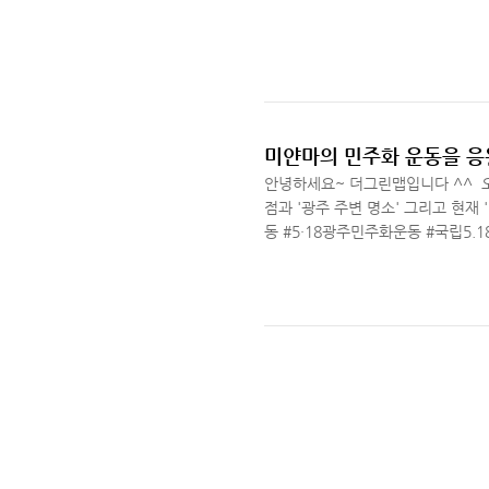
Read More
안녕하세요~ 더그린맵입니다 ^^ ​ 
점과 '광주 주변 명소' 그리고 현
동 #5·18광주민주화운동 #국립5.
화전당역(구도청) #국립아시아문화전당
Read More
주와 2021년 미얀마의 민주주의에
의 군부가 불법으로 쿠데타를 일으
폭행하고 억압을 하고 있다고 합니
고 평화로운 일상으로 복귀하시..