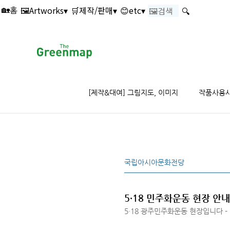
본문 바로가기
🖼️Artworks▾
🛒제작/판매▾
😊etc▾
🔍
🏡홈
[제작&대여] 그림지도, 이미지
작품사용
국립아시아문화전당
5·18 민주화운동 현장 안내
5·18 광주민주화운동 현장입니다 -