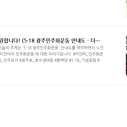
미얀마의 민주화 운동을 응원합니다! (5·18 광주민주화운동 안내도 - 더그린맵)
오늘의 주제는 '5·18 광주민주화운동' 안내도를 제작하면서 느낀
재 '미얀마의 민주화운동'에 대한 이야기입니다. #미얀마_민주화운
18_민주묘지 #광주호_호수생태원 #환벽당 #5·18_기념공원 #문
 ​ 2021년 미얀마 미얀마 민주화운동 ​1980년 대한민국 광
 대한 갈망이 너무나 닮아 있습니다. 외신 보도에 의하면 미얀마
켜서 미얀마의 정부를 손에 쥐고 시민들을 무력으로 무자비하게
다. 더그린맵은 미얀마의 민주주의를 지지하며 자유롭고 안전하