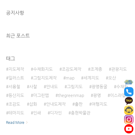
천시 남쪽 수도산까지 아우르는 산줄기를 뜻합
니다. 지도 설명 지도 전체는 경북일대의 주요 도
공지사항
시인 김천, 구미, 상주, 무주, 성주, 칠곡 등의 지
형을 그려 넣었습니다. 그리고 지도 하단에는 금
오지맥에 있는 산들의 높이를 안내해드렸습니
다. 참고로 금오지맥은 약 80여 킬로미터이며 주
최근 포스트
요 산과 높이는 아래..
태그
지도제작
수채화지도
조감도제작
조계종
관광지도
일러스트
그림지도제작
map
세계지도
오산
서용철
사찰
안내도
그림지도
광명동굴
수채화
등산지도
더그린맵
thegreenmap
광명
이스라엘
조감도
삽화
안내도제작
출판
여행지도
테마지도
인쇄
디자인
충현박물관
Read More