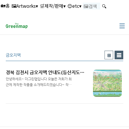
본문 바로가기
🖼️Artworks▾
🛒제작/판매▾
😊etc▾
🔍
🏡홈
금오지맥
경북 김천시 금오지맥 안내도(등산지도) 제작 | 조감도하면 더그린맵 !!
안녕하세요~ 더그린맵입니다 오늘은 저희가 최
근에 제작한 작품을 소개해드리겠습니다~ 작품
의 배경은 경상북도 김천시 금오지맥입니다. 자!
Read More
이제 위치를 한번 보시죠~ 금오지맥 주변은 김
천시, 구미시, 상주시, 거창군, 무주군, 성주군,
칠곡군 등이 있습니다~ 이제 본격적으로 작품이
나옵니다^^ 금오지맥의 명칭에 대해서 잠깐 말
씀드릴께요~ 금오지맥이란.. 경상북도 김천시
낙동강 지류인 감천 하류 백마산을 시작으로 김