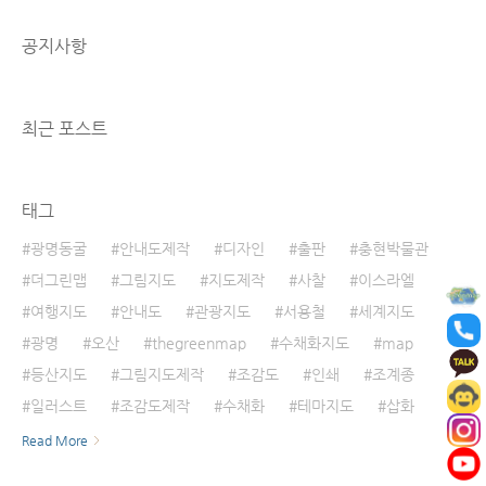
공지사항
최근 포스트
태그
광명동굴
안내도제작
디자인
출판
충현박물관
더그린맵
그림지도
지도제작
사찰
이스라엘
여행지도
안내도
관광지도
서용철
세계지도
광명
오산
thegreenmap
수채화지도
map
등산지도
그림지도제작
조감도
인쇄
조계종
일러스트
조감도제작
수채화
테마지도
삽화
Read More