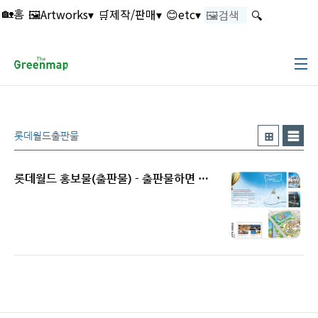
본문 바로가기
🖼️Artworks▾
🛒제작/판매▾
😊etc▾
🔍
🏡홈
롯데월드출판물
롯데월드 홍보물(출판물) - 출판물하면 더그린맵
Read More