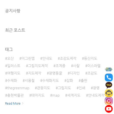
*트래킹 코스 : 천년미소길, 해미국제성지순례
길, 삼길나루길, 구도범머리길 ​ 천년미소길 ​ 천
공지사항
년미소길 - 21km 유기방가옥 ~ 서산 해미읍성
진남문 유기방가옥(0)-유상묵가옥(0.5)-미평교
(5)-고풍저수지(7.2)-용현계곡입구(7.7)-서산
용현리 마애여래삼존상(8.4)-보원사지(9..
최근 포스트
태그
오산
더그린맵
안내도
조감도제작
등산지도
일러스트
그림지도제작
조계종
사찰
이스라엘
여행지도
지도제작
광명동굴
디자인
조감도
수채화
서용철
수채화지도
삽화
출판
thegreenmap
관광지도
그림지도
인쇄
광명
충현박물관
테마지도
map
세계지도
안내도제작
Read More