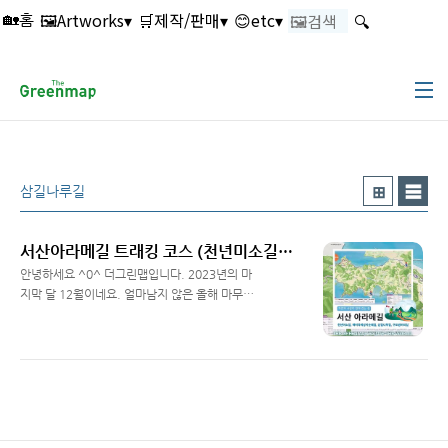
본문 바로가기
🖼️Artworks▾
🛒제작/판매▾
😊etc▾
🔍
🏡홈
삼길나루길
서산아라메길 트래킹 코스 (천년미소길, 해미국제성지순례길, 삼길나루길, 구도범머리길) & 안내도
안녕하세요 ^0^ 더그린맵입니다. 2023년의 마
지막 달 12월이네요. 얼마남지 않은 올해 마무리
잘하시구요^^ 이번에 저희가 서산아라메길 트
Read More
래킹 코스별 안내도를 제작했습니다. 어떻게 제
작 됐는지 한번 보시죠~!! Go Go 서산아라메
길의 어원 서산 아라메길이란 바다의 고유어인
'아라'와 산의 우리말인 '메'를 합친말입니다. 바
다와 산이 만나자는 서산지역의 특색을 갖춘 사
람과 자연이 함께 어울어진 트래킹 코스입니다. ​