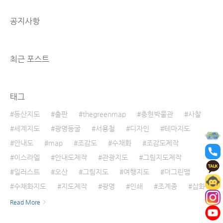
학문적 기회를 제공하고 있으며, 학생들의 창의
력과 협업 능력 향상에 중점을 둡니다. 1. 서울국
공지사항
제학교의 특징서울국제학교는 한국의 전통과 현
대적 교육 방식을 결합한 독특한 학습 환경을 제
공합니다. 학생들은 탐구적 사고와 독립적인 문
제 해결 능력을 기르며, 협업을 통해 더 나은 결
최근 포스트
과를 도출해내는..
태그
등산지도
출판
thegreenmap
충현박물관
사찰
세계지도
광명동굴
서용철
디자인
테마지도
안내도
map
조감도
수채화
조감도제작
이스라엘
안내도제작
관광지도
그림지도제작
일러스트
오산
그림지도
여행지도
더그린맵
수채화지도
지도제작
광명
인쇄
조계종
삽화
Read More