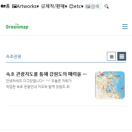
본문 바로가기
🖼️Artworks▾
🛒제작/판매▾
😊etc▾
🔍
🏡홈
속초관광
속초 관광지도를 통해 강원도의 매력을 안내해드립니다 - 더그린맵
안녕하세요 더그린맵니다~ ^^ 오늘은 저희가
작업한 속초 관광안내 지도와 함께 강원도 최고
의 관광지인 속초의 매력을 안내해드리겠습니다
Read More
~ 높은 명산들과 드넓고 깨끗한 동해바다를 끼
고 있는 천혜의 자연환경을 자랑하는 속초! 개인
적으로 깨끗한 자연환경의 빠져서 정말 살고 싶
은 도시이기도 합니다 ^^ 요즘 속초시에서는 이
미 유명한 설악산 이외에 속초시내에 아기자기
한 광광자원을 발굴해서 관리 발전시켜 나가는