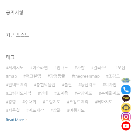
데 초점을 맞추는 것 같습니다. 속초시는 강원도
영동지방에 위치해 있고 고성군, 인제군, 홍천
공지사항
군, 양양군에 인접해 있습니다. 서쪽으로는 우리
나라 최고 명산인 설악산, 동쪽으로는 동해안이
자리잡고 있습니다. 도심에는 영랑호와 청초호
가 도지화 아름답게 조화를 이루는 아름다운 도
최근 포스트
시입니다~ 속초시 해안가를 따라서 이어..
태그
세계지도
이스라엘
안내도
사찰
일러스트
오산
map
더그린맵
광명동굴
thegreenmap
조감도
안내도제작
충현박물관
출판
등산지도
디자인
그림지도제작
인쇄
조계종
관광지도
수채화지도
광명
수채화
그림지도
조감도제작
테마지도
서용철
지도제작
삽화
여행지도
Read More