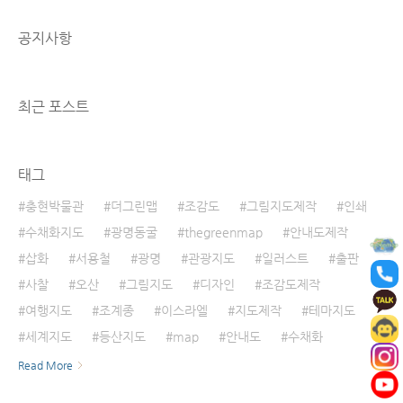
데 초점을 맞추는 것 같습니다. 속초시는 강원도
영동지방에 위치해 있고 고성군, 인제군, 홍천
공지사항
군, 양양군에 인접해 있습니다. 서쪽으로는 우리
나라 최고 명산인 설악산, 동쪽으로는 동해안이
자리잡고 있습니다. 도심에는 영랑호와 청초호
가 도지화 아름답게 조화를 이루는 아름다운 도
최근 포스트
시입니다~ 속초시 해안가를 따라서 이어..
태그
충현박물관
더그린맵
조감도
그림지도제작
인쇄
수채화지도
광명동굴
thegreenmap
안내도제작
삽화
서용철
광명
관광지도
일러스트
출판
사찰
오산
그림지도
디자인
조감도제작
여행지도
조계종
이스라엘
지도제작
테마지도
세계지도
등산지도
map
안내도
수채화
Read More