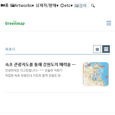
본문 바로가기
🖼️Artworks▾
🛒제작/판매▾
😊etc▾
🔍
🏡홈
속초시
속초 관광지도를 통해 강원도의 매력을 안내해드립니다 - 더그린맵
안녕하세요 더그린맵니다~ ^^ 오늘은 저희가
작업한 속초 관광안내 지도와 함께 강원도 최고
의 관광지인 속초의 매력을 안내해드리겠습니다
Read More
~ 높은 명산들과 드넓고 깨끗한 동해바다를 끼
고 있는 천혜의 자연환경을 자랑하는 속초! 개인
적으로 깨끗한 자연환경의 빠져서 정말 살고 싶
은 도시이기도 합니다 ^^ 요즘 속초시에서는 이
미 유명한 설악산 이외에 속초시내에 아기자기
한 광광자원을 발굴해서 관리 발전시켜 나가는