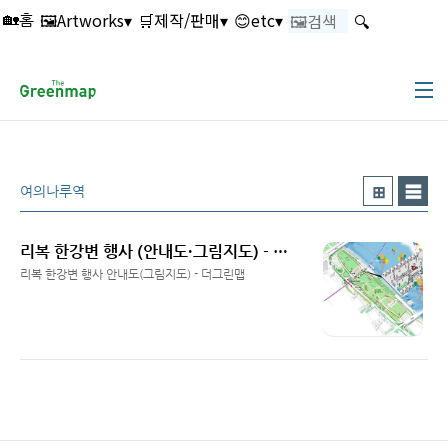
본문 바로가기
🖼️Artworks▾
🛒제작/판매▾
😊etc▾
🔍
🏡홈
여의나루역
리복 한강변 행사 (안내도·그림지도) - 더그린맵
리복 한강변 행사 안내도(그림지도) - 더그린맵
Read More