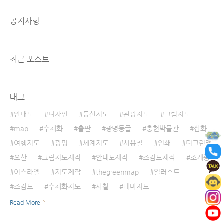
공지사항
최근 포스트
태그
안내도
디자인
등산지도
관광지도
그림지도
map
수채화
출판
광명동굴
충현박물관
삽화
여행지도
광명
세계지도
서용철
인쇄
더그린맵
오산
그림지도제작
안내도제작
조감도제작
조계종
이스라엘
지도제작
thegreenmap
일러스트
조감도
수채화지도
사찰
테마지도
Read More