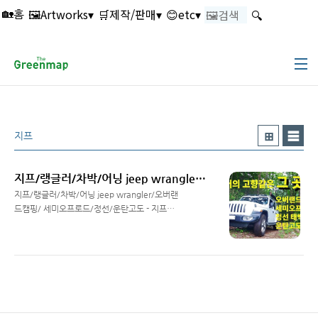
본문 바로가기
🖼️Artworks▾
🛒제작/판매▾
😊etc▾
🔍
🏡홈
지프
지프/랭글러/차박/어닝 jeep wrangler/오버랜드캠핑/ 세미오프로드/정선/운탄고도 - 지프캠퍼 jeep camper
지프/랭글러/차박/어닝 jeep wrangler/오버랜
드캠핑/ 세미오프로드/정선/운탄고도 - 지프캠
퍼 jeep camper
Read More
www.youtube.com/channel/UCH01hAnjGfAKCs6Oiy-
rUTg 지프캠퍼 jeep camper 안녕하세요^^ 여
행지도와 조감도 제작, 출판업을 하고있는 '더그
린맵'입니다 랭글러를 만나고 지프라이프에 푹
빠져있습니다 앞으로 차박, 캠핑 등으로 자주 뵙
겠습니다.. https://www.thegreenmap.net