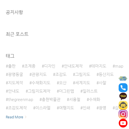
www.youtube.com
공지사항
최근 포스트
태그
출판
조계종
디자인
안내도제작
테마지도
map
광명동굴
관광지도
조감도
그림지도
등산지도
지도제작
수채화지도
오산
세계지도
사찰
안내도
그림지도제작
더그린맵
일러스트
thegreenmap
충현박물관
서용철
수채화
조감도제작
이스라엘
여행지도
인쇄
광명
삽화
Read More