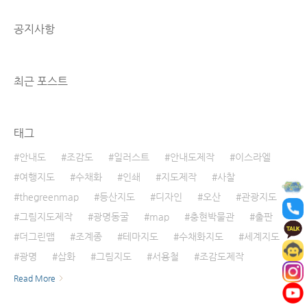
공지사항
최근 포스트
태그
안내도
조감도
일러스트
안내도제작
이스라엘
여행지도
수채화
인쇄
지도제작
사찰
thegreenmap
등산지도
디자인
오산
관광지도
그림지도제작
광명동굴
map
충현박물관
출판
더그린맵
조계종
테마지도
수채화지도
세계지도
광명
삽화
그림지도
서용철
조감도제작
Read More