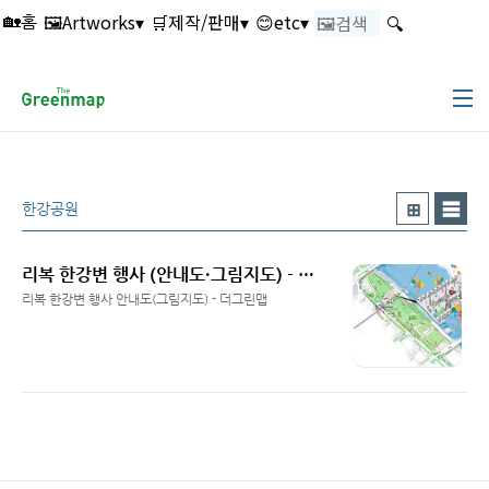
본문 바로가기
🖼️Artworks▾
🛒제작/판매▾
😊etc▾
🔍
🏡홈
한강공원
리복 한강변 행사 (안내도·그림지도) - 더그린맵
리복 한강변 행사 안내도(그림지도) - 더그린맵
Read More