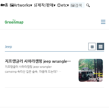
본문 바로가기
🖼️Artworks▾
🛒제작/판매▾
😊etc▾
🔍
🏡홈
Jeep
지프랭글러 사하라캠핑 jeep wrangler camping 속리산 깊은 숲속, 마음에 드는데? - 지프캠퍼 jeep camper
지프랭글러 사하라캠핑 jeep wrangler
camping 속리산 깊은 숲속, 마음에 드는데? -
지프캠퍼 jeep camper
Read More
www.youtube.com/channel/UCH01hAnjGfAKCs6Oiy-
rUTg 지프캠퍼 jeep camper 안녕하세요^^ 여
행지도와 조감도 제작, 출판업을 하고있는 '더그
린맵'입니다 랭글러를 만나고 지프라이프에 푹
빠져있습니다 앞으로 차박, 캠핑 등으로 자주 뵙
겠습니다.. https://www.thegreenmap.net