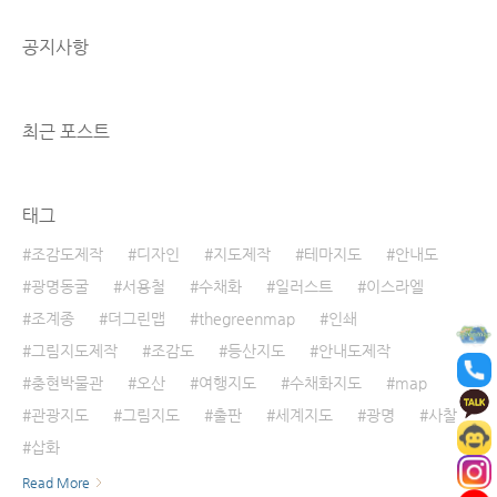
www.youtube.com
공지사항
최근 포스트
태그
조감도제작
디자인
지도제작
테마지도
안내도
광명동굴
서용철
수채화
일러스트
이스라엘
조계종
더그린맵
thegreenmap
인쇄
그림지도제작
조감도
등산지도
안내도제작
충현박물관
오산
여행지도
수채화지도
map
관광지도
그림지도
출판
세계지도
광명
사찰
삽화
Read More