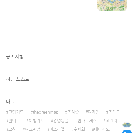
Read More
공지사항
최근 포스트
태그
그림지도
thegreenmap
조계종
디자인
조감도
안내도
여행지도
광명동굴
안내도제작
세계지도
오산
더그린맵
이스라엘
수채화
테마지도