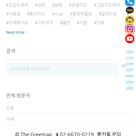
조감도제작
삽화
광명
관광지도
그림지도제작
서용철
등산지도
map
충현박물관
일러스트
수채화지도
지도제작
출판
사찰
인쇄
Read More
검색
전체 방문자
오늘
어제
© The Greemap
📱02-6670-0219
💬카톡 문의