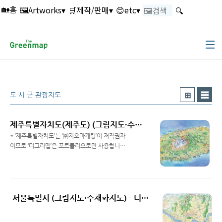
본문 바로가기
🖼️Artworks▾
🛒제작/판매▾
😊etc▾
🔍
🏡홈
도·시·군 관광지도
제주특별자치도(제주도) (그림지도·수채화지도) - 더그린맵
* ’제주특별자치도’는 ‘㈜지오마케팅’이 저작권자
이므로 ‘더그리맵’은 포트폴리오로만 사용합니
다.
Read More
서울특별시 (그림지도·수채화지도) - 더그린맵