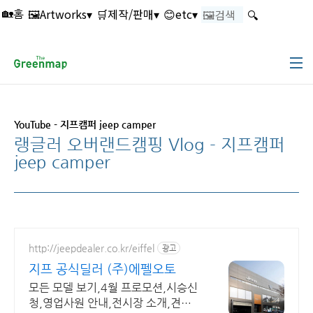
본문 바로가기
🖼️Artworks▾
🛒제작/판매▾
😊etc▾
🔍
🏡홈
YouTube - 지프캠퍼 jeep camper
랭글러 오버랜드캠핑 Vlog - 지프캠퍼
jeep camper
http://jeepdealer.co.kr/eiffel
광고
지프 공식딜러 (주)에펠오토
모든 모델 보기,4월 프로모션,시승신
청,영업사원 안내,전시장 소개,견적