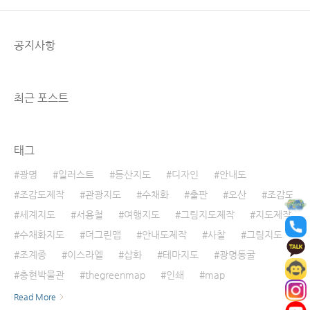
공지사항
최근 포스트
태그
광명
일러스트
등산지도
디자인
안내도
조감도제작
관광지도
수채화
출판
오산
조감도
세계지도
서용철
여행지도
그림지도제작
지도제작
수채화지도
더그린맵
안내도제작
사찰
그림지도
조계종
이스라엘
삽화
테마지도
광명동굴
충현박물관
thegreenmap
인쇄
map
Read More