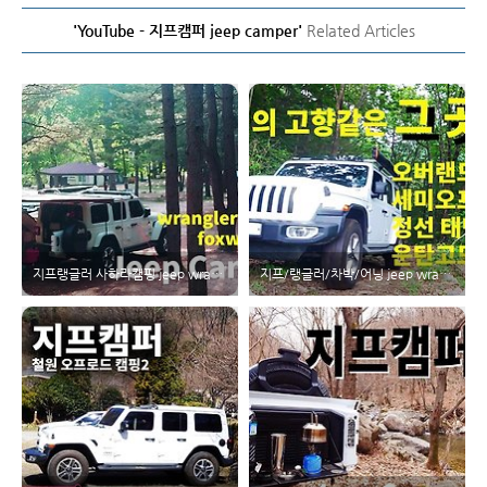
'YouTube - 지프캠퍼 jeep camper'
Related Articles
지프랭글러 사하라캠핑 jeep wrangler camping 속리산 깊은 숲속, 마음에 드는데? - 지프캠퍼 jeep camper
지프/랭글러/차박/어닝 jeep wrangler/오버랜드캠핑/ 세미오프로드/정선/운탄고도 - 지프캠퍼 jeep camper