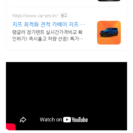
신청
https://www.car-pro.kr/
광고
지프 최적화 견적 카베이 지프 특
가차량 무료견적
랭글러 장기렌트 실시간가격비교 확
인하기! 즉시출고 차량 선점! 특가차
종! 수입차 최대 할인 견적! 온라인계
약! 최적가 프로모션 차량 빠른출고
선점하세요.