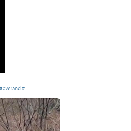
#overand
#