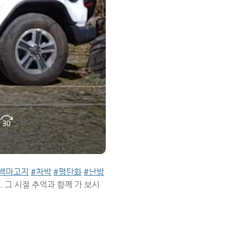
백마고지
#차박
#평탄화
#난방
 그 시절 추억과 함께 가 보시