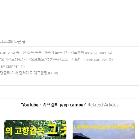
카테고리의 다른 글
camping 속리산 깊은 숲속, 마음에 드는데? - 지프캠퍼 jeep camper
(1)
er/오버랜드캠핑/ 세미오프로드/정선/운탄고도 - 지프캠퍼 jeep camper
(0)
ep camper
(0)
지프랭글러 차박 담터계곡 지프캠핑 #1
(0)
'YouTube - 지프캠퍼 jeep camper'
Related Articles