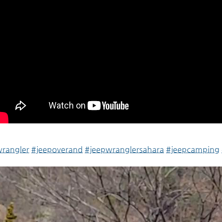
rangler
#jeepoverand
#jeepwranglersahara
#jeepcamping