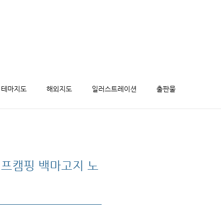
테마지도
해외지도
일러스트레이션
출판물
 지프캠핑 백마고지 노