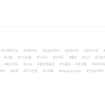
수채화지도
여행지도
조감도제작
관광지도
일러스트
사찰
이스라엘
디자인
안내도
출판
오산
그림
등산지도
map
충현박물관
서용철
조계종
테마지
제작
광명
더그린맵
수채화
thegreenmap
안내도제작