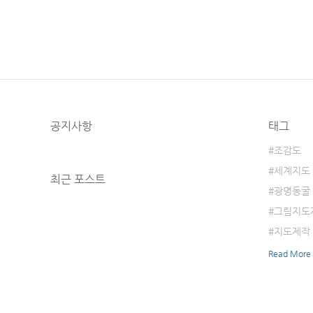
공지사항
태그
조감도
세계지도
최근 포스트
광명동굴
그림지도
지도제작
Read More