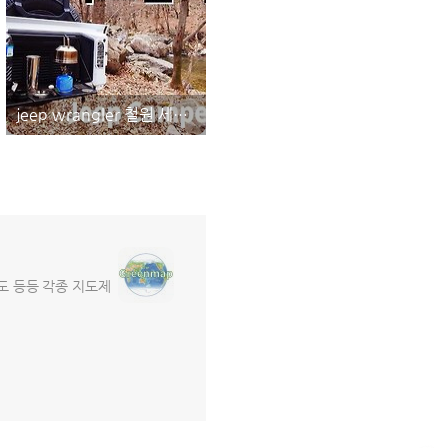
jeep wrangler 철원 세미오프로드 지프랭글러 차박 담터계곡 지프캠핑 #1
도 등등 각종 지도제