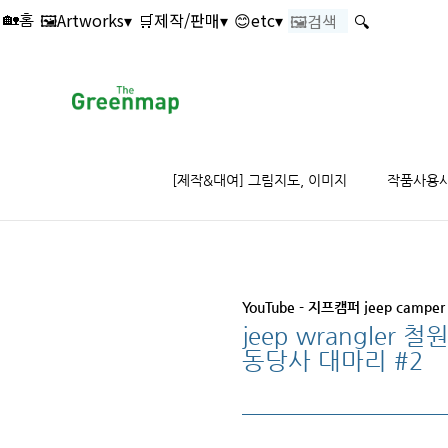
본문 바로가기
🖼️Artworks▾
🛒제작/판매▾
😊etc▾
🔍
🏡홈
[제작&대여] 그림지도, 이미지
작품사용
YouTube - 지프캠퍼 jeep camper
jeep wrangl
동당사 대마리 #2