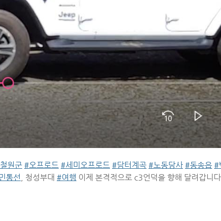
#철원군
#오프로드
#세미오프로드
#담터계곡
#노동당사
#동송읍
#
#민통선
, 청성부대
#여행
이제 본격적으로 c3언덕을 향해 달려갑니다.