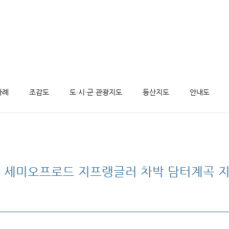
사례
조감도
도·시·군 관광지도
등산지도
안내도
er 철원 세미오프로드 지프랭글러 차박 담터계곡