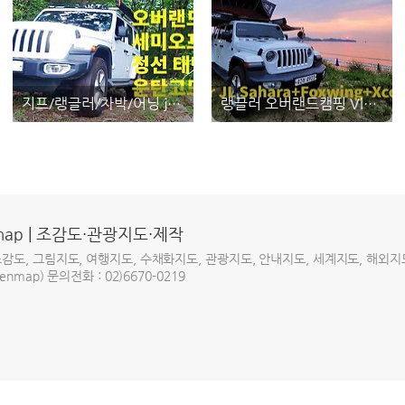
지프/랭글러/차박/어닝 jeep wrangler/오버랜드캠핑/ 세미오프로드/정선/운탄고도 - 지프캠퍼 jeep camper
랭글러 오버랜드캠핑 Vlog - 지프캠퍼 jeep camper
map | 조감도·관광지도·제작
조감도, 그림지도, 여행지도, 수채화지도, 관광지도, 안내지도, 세계지도, 해외지
nmap) 문의전화 : 02)6670-0219