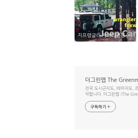
지프랭글러 사하라캠핑 jeep wrangler camping 속리산 깊은 숲속, 마음에 드는데? - 지프캠퍼 jeep camper
더그린맵 The Green
전국 도시군지도, 테마지도, 
작합니다. 더그린맵 (The Gree
구독하기