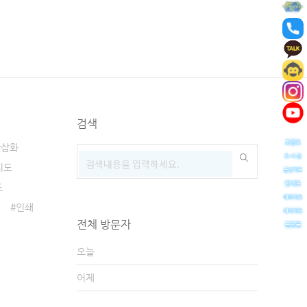
검색
삽화
지도
도
인쇄
전체 방문자
오늘
어제