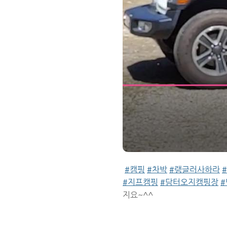
#캠핑
#차박
#랭글러사하라
#지프캠핑
#담터오지캠핑장
지요~^^