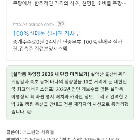
쿠팡에서. 합리적인 가격의 식초, 현명한 소비를 쿠팡에
서 만나보세요.
http://zipsaboo.com/
광고
100%실매물 실사진 집사부
중개수수료0원,24시간 연중무휴,100%실매물 실사
진,건축주 직접분양시스템
[설악동 야영장 2026 새 단장 미리보기]
설악산 울산바위의
위압감과 속초 동해 바다의 청량함을 10분 거리에 둔 대한민
국 최고의 베이스캠프! 2026년 전면 개보수를 앞둔 설악동
야영장의 확 바뀐 영지 배치와 카라반 정보, 그리고 완벽한 2
박 3일 캠핑 동선을 안내도 전문 제작자의 시선으로 총정리했
습니다. 😊
글쓴이:
더그린맵 서용철
발행일:
2026-06-17 15:23 /
최종 수정:
2026-06-17 15:23