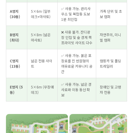
✅ 사용 가능. 관리사
A영지
5×6m (일부
가족 단위 및 초
무소 및 복합동 도보
(30동)
데크+마사토)
보 캠퍼
1분 최인접
❌ 사용 불가. 잔디광
B영지
5×8m (넓은
자연주의, 미니
장 인접 및 숲 경계 쪽
(최다)
마사토)
멀 캠퍼
프라이빗 사이트 다수
✅ 사용 가능. 붉은 포
C영지
넓은 전용 사이
장로를 낀 반원형의
캠핑카 및 폴딩
(13동)
트
여유로운 커뮤니티 공
트레일러
간
✅ 사용 가능. 넓은 경
E영지 (5
5×6m (무장애
장애인 및 고령
사로와 이동 동선 확
동)
데크)
자 전용
보