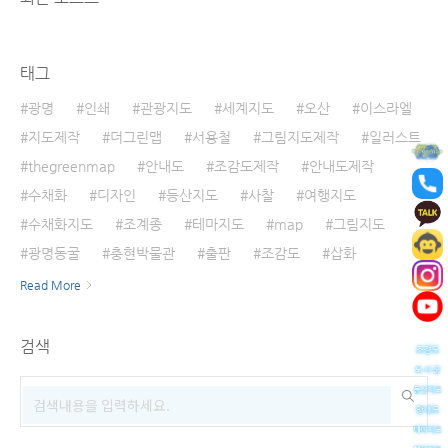
태그
광명
인쇄
관광지도
세계지도
오산
이스라엘
지도제작
더그린맵
서용철
그림지도제작
일러스트
thegreenmap
안내도
조감도제작
안내도제작
수채화
디자인
등산지도
사찰
여행지도
수채화지도
조계종
테마지도
map
그림지도
광명동굴
충현박물관
출판
조감도
삽화
Read More
검색