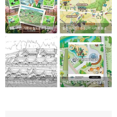
[하동 여행] 가로내 철도문화공원부터 화개장터까지, 금오산 진교전망대 안내지도로 보는 여행 필수 코스 (더그린맵)
좋은 지도란? 둔둔2리 사례로 본 E-E-A-T 기반 지도 제작법
지도 제작자가 직접 답사한 순천 1박 2일 필수 코스 (더그린맵 가이드)
안내도 제작하는 더그린맵이 밝히는 과천 에어드리공원의 비밀 (with 캐나다)