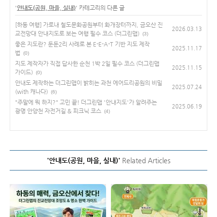
'
안내도(공원, 마을, 실내)
' 카테고리의 다른 글
[하동 여행] 가로내 철도문화공원부터 화개장터까지, 금오산 진
2026.03.13
교전망대 안내지도로 보는 여행 필수 코스 (더그린맵)
(3)
좋은 지도란? 둔둔2리 사례로 본 E-E-A-T 기반 지도 제작
2025.11.17
법
(0)
지도 제작자가 직접 답사한 순천 1박 2일 필수 코스 (더그린맵
2025.11.15
가이드)
(0)
안내도 제작하는 더그린맵이 밝히는 과천 에어드리공원의 비밀
2025.07.24
(with 캐나다)
(6)
"주말에 뭐 하지?" 고민 끝! 더그린맵 '안내지도'가 알려주는
2025.06.19
광명 안양천 자전거길 & 피크닉 코스
(4)
'안내도(공원, 마을, 실내)'
Related Articles