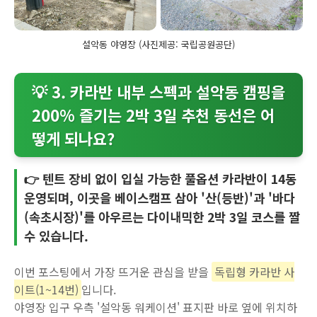
설악동 야영장 (사진제공: 국립공원공단)
💡 3. 카라반 내부 스펙과 설악동 캠핑을
200% 즐기는 2박 3일 추천 동선은 어
떻게 되나요?
👉 텐트 장비 없이 입실 가능한 풀옵션 카라반이 14동
운영되며, 이곳을 베이스캠프 삼아 '산(등반)'과 '바다
(속초시장)'를 아우르는 다이내믹한 2박 3일 코스를 짤
수 있습니다.
이번 포스팅에서 가장 뜨거운 관심을 받을
독립형 카라반 사
이트(1~14번)
입니다.
야영장 입구 우측 '설악동 워케이션' 표지판 바로 옆에 위치하