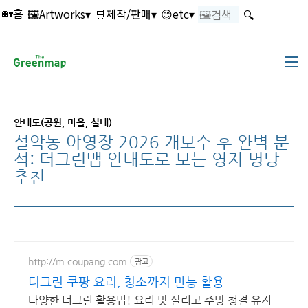
본문 바로가기
🖼️Artworks▾
🛒제작/판매▾
😊etc▾
🔍
🏡홈
안내도(공원, 마을, 실내)
설악동 야영장 2026 개보수 후 완벽 분
석: 더그린맵 안내도로 보는 영지 명당
추천
http://m.coupang.com
광고
더그린 쿠팡 요리, 청소까지 만능 활용
다양한 더그린 활용법! 요리 맛 살리고 주방 청결 유지