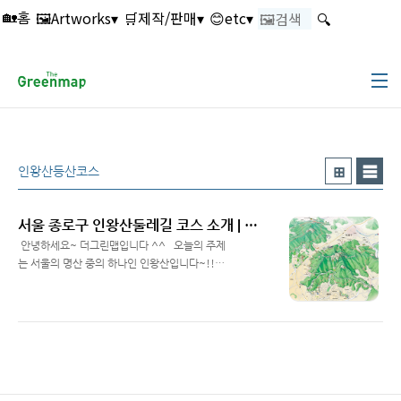
본문 바로가기
🖼️Artworks▾
🛒제작/판매▾
😊etc▾
🔍
🏡홈
인왕산등산코스
서울 종로구 인왕산둘레길 코스 소개 | 인왕산 등산 안내도 제작 더그린맵 ^^
​ 안녕하세요~ 더그린맵입니다 ^^ ​ ​ 오늘의 주제
는 서울의 명산 중의 하나인 인왕산입니다~!!! ​
- 인왕산 위치 - ​ - 인왕산 둘레길 - * 인왕산둘레
Read More
길 서울 한양도성 인왕산 주변에 위치한 인왕산
둘레길은 조선시대부터 근대까지의 유적을 고스
란히 품고 있어 도심에서 역사와 문화, 생태의 흔
적을 찾을 수 있는 대표적 명소로 2.5km 구간,
걸어서 약 1시간 30분가량 소요된다. 인왕산둘
레길은 구간에 따라 숲길 탐방로, 무장애 탐방로