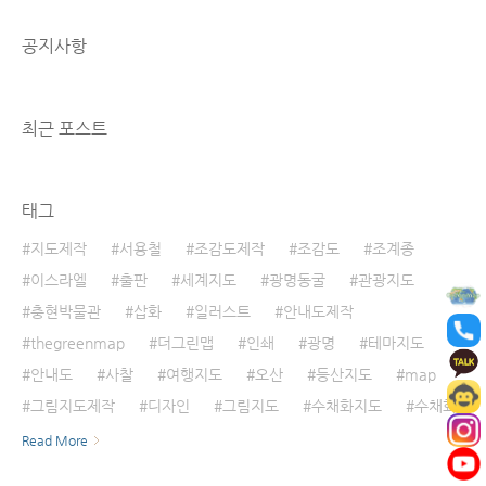
로 구분된다. 특히 사직공원에서 청운공원까지
이어지는 무장애 탐방로 전 구간은 노약자와 장
공지사항
애인, 어린이 등 모든 계층이 걷기 편한 ‘무(無)장
애길’로 조성되어 있다. 서울을 가장 아름답게 즐
길 수 있는 산! 예로부터 수려한 경치를 감상하
며 풍류를 즐기던 화가와 시인들의..
최근 포스트
태그
지도제작
서용철
조감도제작
조감도
조계종
이스라엘
출판
세계지도
광명동굴
관광지도
충현박물관
삽화
일러스트
안내도제작
thegreenmap
더그린맵
인쇄
광명
테마지도
안내도
사찰
여행지도
오산
등산지도
map
그림지도제작
디자인
그림지도
수채화지도
수채화
Read More